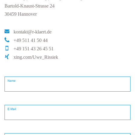
Bartold-Knaust-Strasse 24
30459 Hannover
kontakt@r-klaert.de
+49 511 41 50 44
+49 151 43 26 45 51
xing.com/Uwe_Rissiek
Name
E-Mail