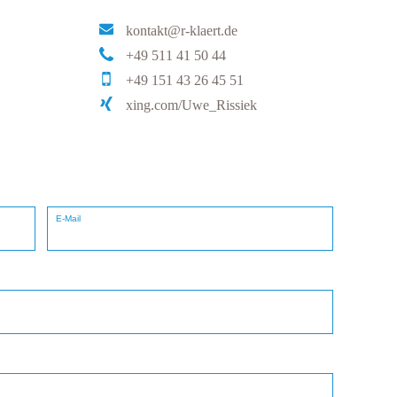
kontakt@r-klaert.de
+49 511 41 50 44
+49 151 43 26 45 51
xing.com/Uwe_Rissiek
E-Mail