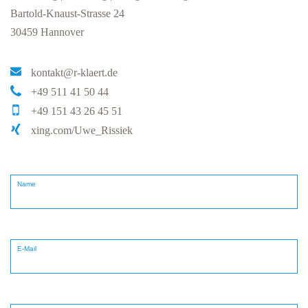
Bartold-Knaust-Strasse 24
30459 Hannover
kontakt@r-klaert.de
+49 511 41 50 44
+49 151 43 26 45 51
xing.com/Uwe_Rissiek
Name
E-Mail