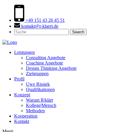
+49 151 43 26 45 51
kontakt@r-klaert.de
Search
Leistungen
Consulting Angebote
Coaching Angebote
Design Thinking Angebote
Zielgruppen
Profil
Uwe Rissiek
Qualifikationen
Konzept
Warum R|klärt
Kollege|Mensch
Methoden
Kooperation
Kontakt
Menü