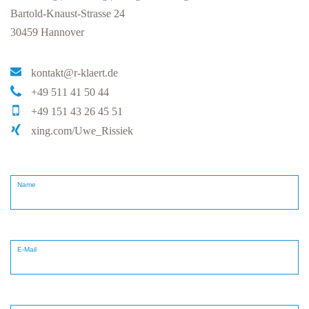
Bartold-Knaust-Strasse 24
30459 Hannover
kontakt@r-klaert.de
+49 511 41 50 44
+49 151 43 26 45 51
xing.com/Uwe_Rissiek
Name
E-Mail