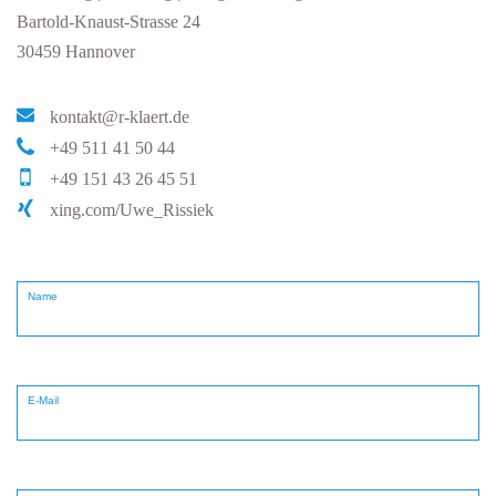
Bartold-Knaust-Strasse 24
30459 Hannover
kontakt@r-klaert.de
+49 511 41 50 44
+49 151 43 26 45 51
xing.com/Uwe_Rissiek
Name
E-Mail