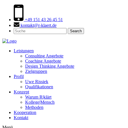
+49 151 43 26 45 51
kontakt@r-klaert.de
Search
Leistungen
Consulting Angebote
Coaching Angebote
Design Thinking Angebote
Zielgruppen
Profil
Uwe Rissiek
Qualifikationen
Konzept
Warum R|klärt
Kollege|Mensch
Methoden
Kooperation
Kontakt
Menü